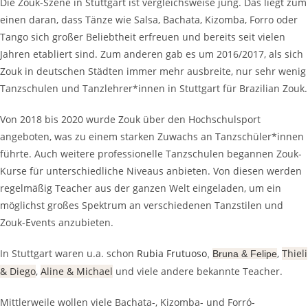
Die Zouk-Szene in Stuttgart ist vergleichsweise jung. Das liegt zum
einen daran, dass Tänze wie Salsa, Bachata, Kizomba, Forro oder
Tango sich großer Beliebtheit erfreuen und bereits seit vielen
Jahren etabliert sind. Zum anderen gab es um 2016/2017, als sich
Zouk in deutschen Städten immer mehr ausbreite, nur sehr wenig
Tanzschulen und Tanzlehrer*innen in Stuttgart für Brazilian Zouk.
Von 2018 bis 2020 wurde Zouk über den Hochschulsport
angeboten, was zu einem starken Zuwachs an Tanzschüler*innen
führte. Auch weitere professionelle Tanzschulen begannen Zouk-
Kurse für unterschiedliche Niveaus anbieten. Von diesen werden
regelmäßig Teacher aus der ganzen Welt eingeladen, um ein
möglichst großes Spektrum an verschiedenen Tanzstilen und
Zouk-Events anzubieten.
In Stuttgart waren u.a. schon
Rubia Frutuoso
,
Thieli
,
Bruna & Felipe
& Diego
,
Aline & Michael
und viele andere bekannte Teacher.
Mittlerweile wollen viele Bachata-, Kizomba- und Forró-